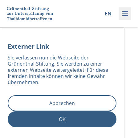
EN
Was wir machen
Externer Link
Wer wir sind
Sie verlassen nun die Webseite der
Grünenthal-Stiftung. Sie werden zu einer
Antrag stellen
externen Webseite weitergeleitet. Für diese
fremden Inhalte können wir keine Gewähr
übernehmen.
Aktuelles
Gebärdensprache
Abbrechen
Kontakt
OK